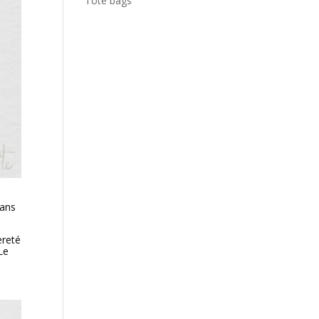
Tote bags
Dans
èreté
Le