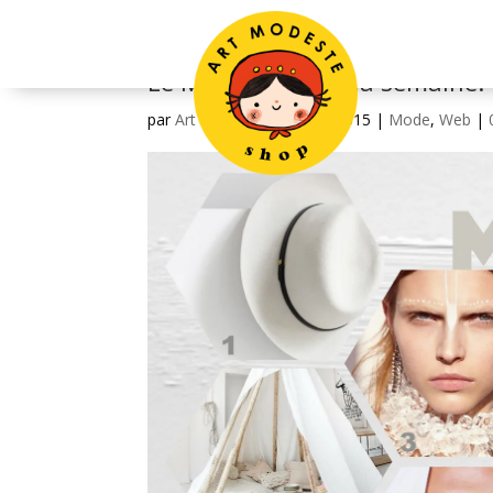
Le Moodboard de la semaine: 
par
Art Modeste
|
Avr 27, 2015
|
Mode
,
Web
|