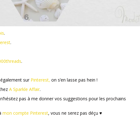
is
.
terest
.
000threads
.
s également sur
Pinterest,
on s’en lasse pas hein !
 chez
A Sparkle Affair
.
 n’hésitez pas à me donner vos suggestions pour les prochains
 à
mon compte Pinterest
, vous ne serez pas déçu ♥