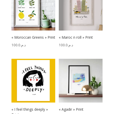
« Moroccan Greens » Print
« Maroc n roll » Print
100.0
د.م.
100.0
د.م.
« I feel things deeply »
« Agadir » Print