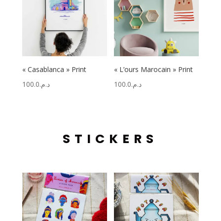
« Casablanca » Print
« L’ours Marocain » Print
100.0
د.م.
100.0
د.م.
STICKERS