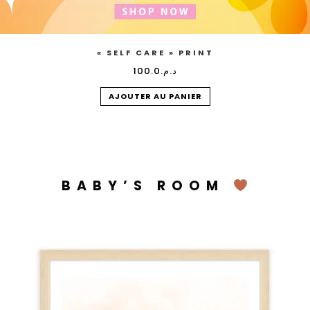
« SELF CARE » PRINT
100.0
د.م.
AJOUTER AU PANIER
BABY’S ROOM