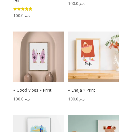
Print
100.0
د.م.
Note
100.0
د.م.
5.00
sur 5
« Good Vibes » Print
« Lhaja » Print
100.0
د.م.
100.0
د.م.