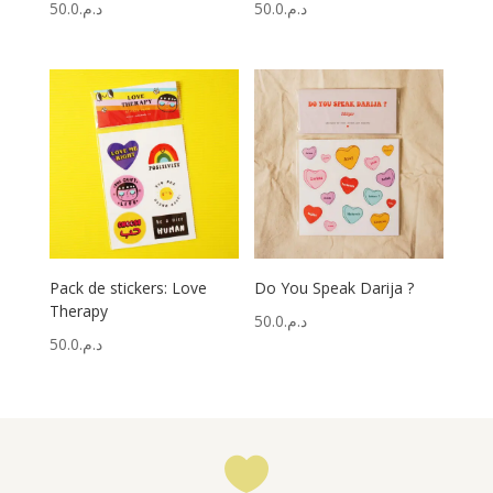
50.0
د.م.
50.0
د.م.
Pack de stickers: Love
Do You Speak Darija ?
Therapy
50.0
د.م.
50.0
د.م.
