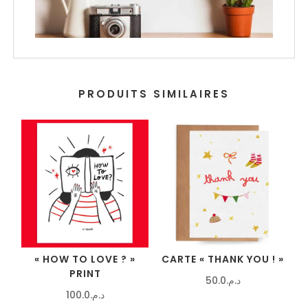
PRODUITS SIMILAIRES
« HOW TO LOVE ? »
CARTE « THANK YOU ! »
PRINT
50.0
د.م.
100.0
د.م.