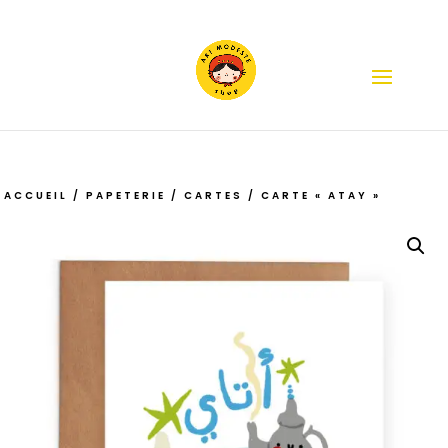
ACCUEIL
/
PAPETERIE
/
CARTES
/ CARTE « ATAY »