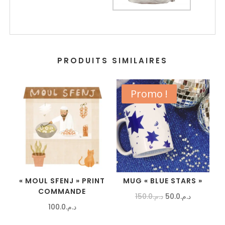
PRODUITS SIMILAIRES
Promo !
« MOUL SFENJ » PRINT
MUG « BLUE STARS »
COMMANDE
LE
LE
150.0
د.م.
50.0
د.م.
100.0
د.م.
PRIX
PRIX
INITIAL
ACTUEL