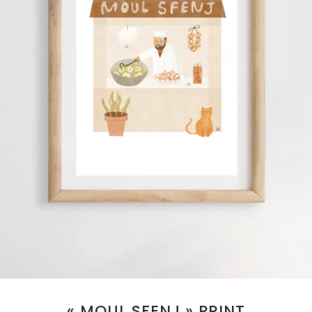
« MOUL SFENJ » PRINT