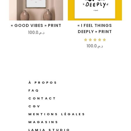
« GOOD VIBES » PRINT
« I FEEL THINGS
DEEPLY » PRINT
100.0
د.م.
Note
100.0
د.م.
5.00
sur 5
À PROPOS
FAQ
CONTACT
CGV
MENTIONS LÉGALES
MAGASINS
LAMIA STUDIO