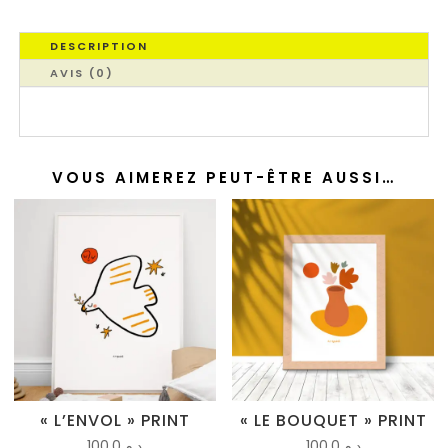
DESCRIPTION
AVIS (0)
VOUS AIMEREZ PEUT-ÊTRE AUSSI…
« L’ENVOL » PRINT
« LE BOUQUET » PRINT
100.0
د.م.
100.0
د.م.