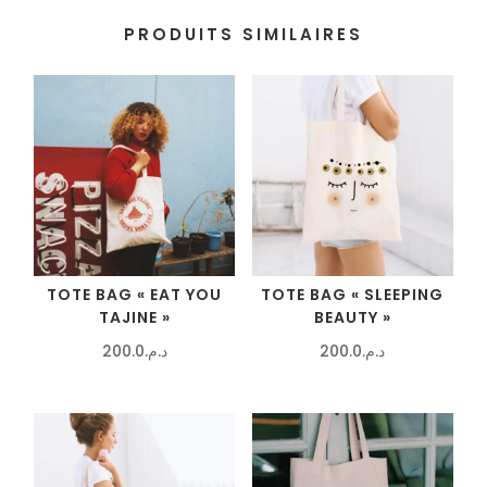
PRODUITS SIMILAIRES
TOTE BAG « EAT YOU
TOTE BAG « SLEEPING
TAJINE »
BEAUTY »
200.0
د.م.
200.0
د.م.