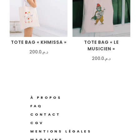
TOTE BAG « KHMISSA »
TOTE BAG « LE
MUSICIEN »
200.0
د.م.
200.0
د.م.
À PROPOS
FAQ
CONTACT
CGV
MENTIONS LÉGALES
MAGASINS