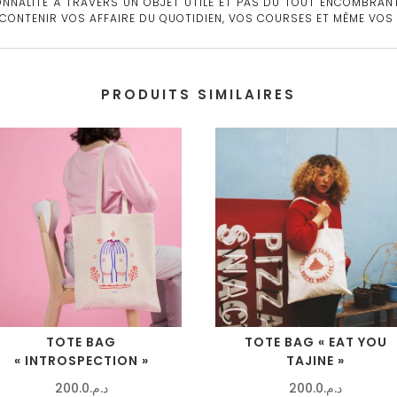
NNALITÉ À TRAVERS UN OBJET UTILE ET PAS DU TOUT ENCOMBRANT.
S CONTENIR VOS AFFAIRE DU QUOTIDIEN, VOS COURSES ET MÊME VOS
PRODUITS SIMILAIRES
TOTE BAG
TOTE BAG « EAT YOU
« INTROSPECTION »
TAJINE »
200.0
د.م.
200.0
د.م.